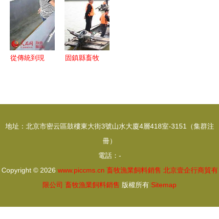
焦畜牧漁業
料銷售新篇
飼料銷售，
章
95%參展商
滿意度彰顯
從傳統到現
固鎮縣畜牧
展會成功轉
代 文昌水
獸醫水產局
型
產養殖的轉
積極實施漁
型之路與飼
業增殖放流
料銷售新機
保障生態平
地址：北京市密云區鼓樓東大街3號山水大廈4層418室-3151（集群注
遇
衡與飼料銷
冊）
售協同發展
電話：-
Copyright © 2026
www.piccms.cn
畜牧漁業飼料銷售
北京壹企行商貿有
限公司
畜牧漁業飼料銷售
版權所有
Sitemap