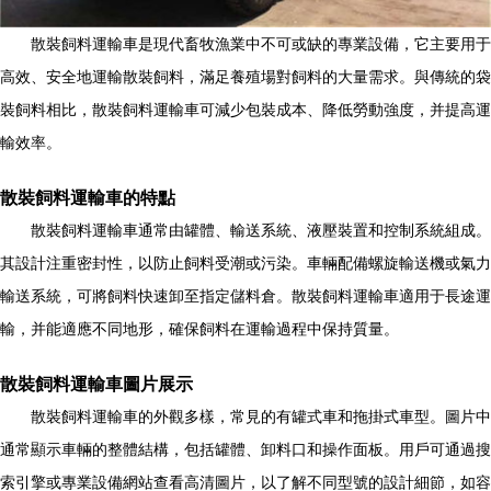
散裝飼料運輸車是現代畜牧漁業中不可或缺的專業設備，它主要用于
高效、安全地運輸散裝飼料，滿足養殖場對飼料的大量需求。與傳統的袋
裝飼料相比，散裝飼料運輸車可減少包裝成本、降低勞動強度，并提高運
輸效率。
散裝飼料運輸車的特點
散裝飼料運輸車通常由罐體、輸送系統、液壓裝置和控制系統組成。
其設計注重密封性，以防止飼料受潮或污染。車輛配備螺旋輸送機或氣力
輸送系統，可將飼料快速卸至指定儲料倉。散裝飼料運輸車適用于長途運
輸，并能適應不同地形，確保飼料在運輸過程中保持質量。
散裝飼料運輸車圖片展示
散裝飼料運輸車的外觀多樣，常見的有罐式車和拖掛式車型。圖片中
通常顯示車輛的整體結構，包括罐體、卸料口和操作面板。用戶可通過搜
索引擎或專業設備網站查看高清圖片，以了解不同型號的設計細節，如容