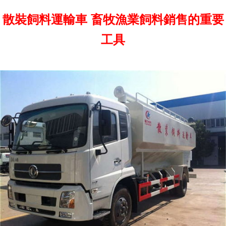
散裝飼料運輸車 畜牧漁業飼料銷售的重要
工具