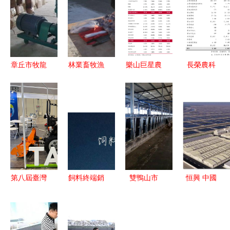
章丘市牧龍
林業畜牧漁
樂山巨星農
長榮農科
機械廠 畜
業科多舉措
牧股份有限
關于為畜牧
牧漁業飼料
落細落實疫
公司關于
漁業飼料銷
銷售的卓越
情防控工
2025年12
售業務提供
伙伴
作，保障畜
月對外擔保
擔保的公告
牧漁業飼料
情況的公告
銷售暢通
第八屆臺灣
飼料終端銷
雙鴨山市
恒興 中國
農業、畜牧
售模式在畜
龍頭帶動，
水產民族品
及漁業展移
牧漁業中的
牛業起航，
牌的崛起之
師臺南 聚
實踐與創新
畜牧漁業飼
路