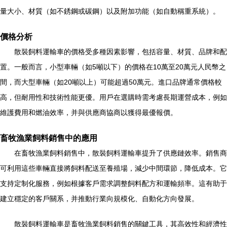
量大小、材質（如不銹鋼或碳鋼）以及附加功能（如自動稱重系統）。
價格分析
散裝飼料運輸車的價格受多種因素影響，包括容量、材質、品牌和配
置。一般而言，小型車輛（如5噸以下）的價格在10萬至20萬元人民幣之
間，而大型車輛（如20噸以上）可能超過50萬元。進口品牌通常價格較
高，但耐用性和技術性能更優。用戶在選購時需考慮長期運營成本，例如
維護費用和燃油效率，并與供應商協商以獲得最優報價。
畜牧漁業飼料銷售中的應用
在畜牧漁業飼料銷售中，散裝飼料運輸車提升了供應鏈效率。銷售商
可利用這些車輛直接將飼料配送至養殖場，減少中間環節，降低成本。它
支持定制化服務，例如根據客戶需求調整飼料配方和運輸頻率。這有助于
建立穩定的客戶關系，并推動行業向規模化、自動化方向發展。
散裝飼料運輸車是畜牧漁業飼料銷售的關鍵工具，其高效性和經濟性